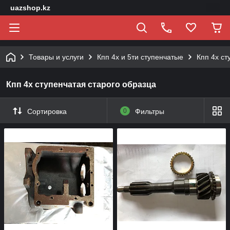
uazshop.kz
Товары и услуги
Кпп 4х и 5ти ступенчатые
Кпп 4х ст
Кпп 4х ступенчатая старого образца
Сортировка
0
Фильтры