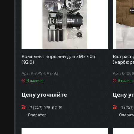
Комплект поршней для ЗМЗ 406
Вал расп
(92.0)
(карбюр
P-APS-UAZ-92
04061
В наличии
В наличи
Цену уточняйте
Цену у
+7 (747) 078-62-19
+7 (747
Оператор
Операт