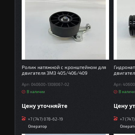
Ролик натяжной с кронштейном для
Гидронат
двигателя ЗМЗ 405/406/409
двигател
040600-1308067-02
40600
В наличии
В наличи
Цену уточняйте
Цену у
+7 (747) 078-62-19
+7 (747
Оператор
Операт