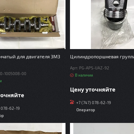
нчатый для двигателя ЗМЗ
Цилиндропоршневая группа
PG-APS-UAZ-92
0-1005008-00
В наличии
и
Цену уточняйте
точняйте
+7 (747) 078-62-19
) 078-62-19
Оператор
ор