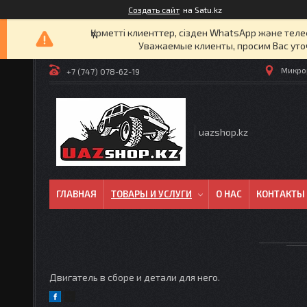
Создать сайт
на Satu.kz
Құрметті клиенттер, сізден WhatsApp және т
Уважаемые клиенты, просим Вас уто
Микрор
+7 (747) 078-62-19
uazshop.kz
ГЛАВНАЯ
ТОВАРЫ И УСЛУГИ
О НАС
КОНТАКТЫ
Двигатель в сборе и детали для него.