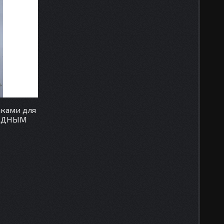
аками для
РЯДНЫМ