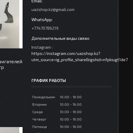
uazshop.kz@gmail.com
+77470786219
Instagram
https://instagram.com/uazshop.kz?
utm_source=ig_profile_share&igshid=nfpkiugt1de7
вигателей
тр
ГРАФИК РАБОТЫ
Понедельник
10:00
16:00
Вторник
10:00
16:00
Среда
10:00
16:00
Четверг
10:00
16:00
Пятница
10:00
16:00