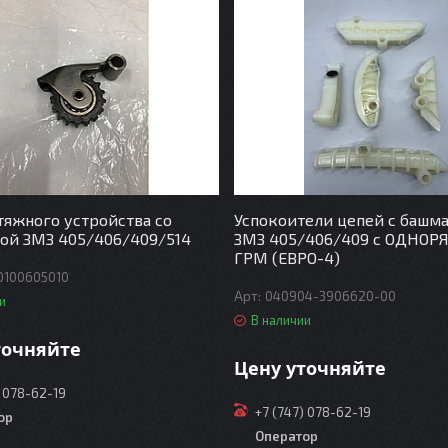
тяжного устройства со
Успокоители цепей с башм
ой ЗМЗ 405/406/409/514
ЗМЗ 405/406/409 с ОДНО
ГРМ (ЕВРО-4)
0100605010
040904-3906620-00
и
В наличии
точняйте
Цену уточняйте
) 078-62-19
+7 (747) 078-62-19
ор
Оператор