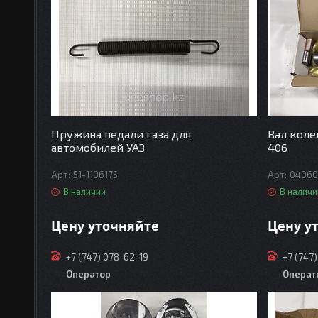
Пружина педали газа для
Вал коле
автомобилей УАЗ
406
51-1106175
04060
В наличии
В наличи
Цену уточняйте
Цену у
+7 (747) 078-62-19
+7 (747
Оператор
Операт