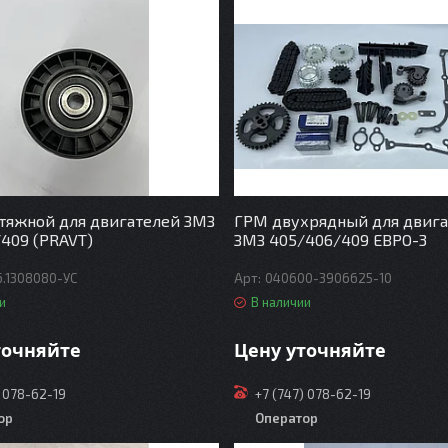
тяжной для двигателей ЗМЗ
ГРМ двухрядный для двиг
409 (PRAVT)
ЗМЗ 405/406/409 ЕВРО-3
6.1308080-УС
040600-3906625-10
и
В наличии
точняйте
Цену уточняйте
) 078-62-19
+7 (747) 078-62-19
ор
Оператор