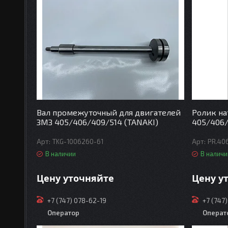
Вал промежуточный для двигателей
Ролик на
ЗМЗ 405/406/409/514 (TANAKI)
405/406/
TKG-1006260-61
PR.40
В наличии
В наличи
Цену уточняйте
Цену у
+7 (747) 078-62-19
+7 (747
Оператор
Операт