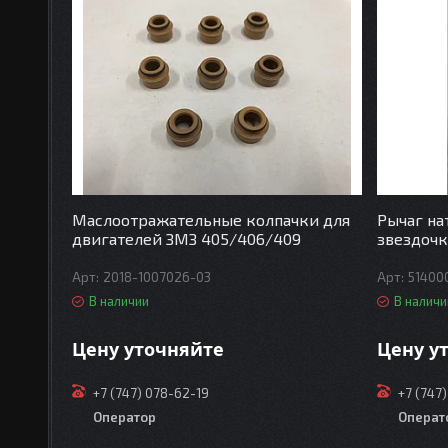
Маслоотражательные колпачки для
Рычаг на
двигателей ЗМЗ 405/406/409
звездочк
2018-1007026-03
51400
В наличии
В наличи
Цену уточняйте
Цену у
+7 (747) 078-62-19
+7 (747
Оператор
Операт