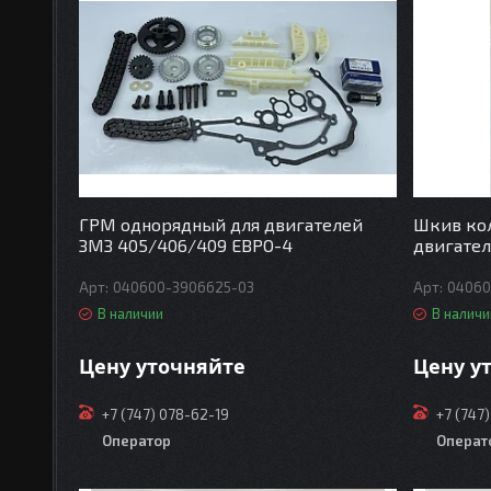
ГРМ однорядный для двигателей
Шкив кол
ЗМЗ 405/406/409 ЕВРО-4
двигател
040600-3906625-03
04060
В наличии
В наличи
Цену уточняйте
Цену у
+7 (747) 078-62-19
+7 (747
Оператор
Операт