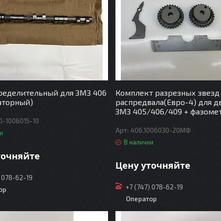
ределительный для ЗМЗ 406
Комплект разрезных звезд
аторный)
распредвала(Евро-4) для д
ЗМЗ 405/406/409 + фазоме
0-1006015-10
406.1006030-20МФ
и
В наличии
точняйте
Цену уточняйте
) 078-62-19
+7 (747) 078-62-19
ор
Оператор