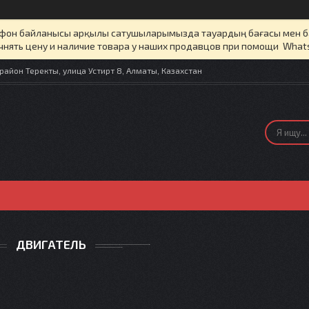
елефон байланысы арқылы сатушыларымызда тауардың бағасы мен 
чнять цену и наличие товара у наших продавцов при помощи What
айон Теректы, улица Устирт 8, Алматы, Казахстан
ДВИГАТЕЛЬ