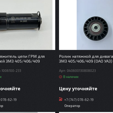
яжитель цепи ГРМ для
Ролик натяжной для диваг
ей ЗМЗ 405/406/409
ЗМЗ 405/406/409 (ОАО УАЗ)
-1006100-233
040600130808023
и
В наличии
точняйте
Цену уточняйте
) 078-62-19
+7 (747) 078-62-19
ор
Оператор