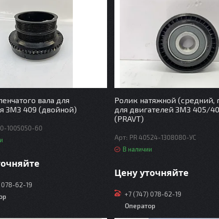
енчатого вала для
Ролик натяжной (средний, 
я ЗМЗ 409 (двойной)
для двигателей ЗМЗ 405/4
(PRAVT)
0-1005050-60
PR 40524-1308080-УС
и
В наличии
точняйте
Цену уточняйте
) 078-62-19
+7 (747) 078-62-19
ор
Оператор