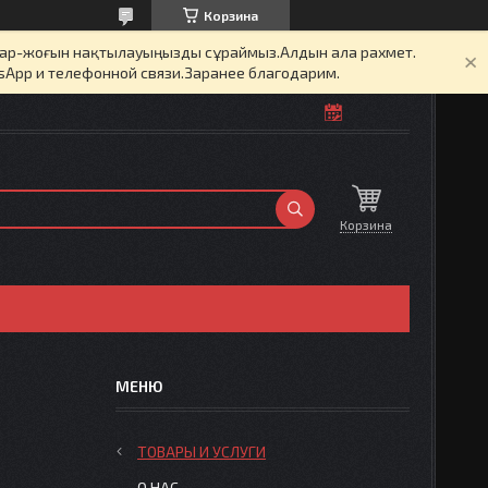
Корзина
бар-жоғын нақтылауыңызды сұраймыз.Алдын ала рахмет.
sApp и телефонной связи.Заранее благодарим.
Корзина
ТОВАРЫ И УСЛУГИ
О НАС