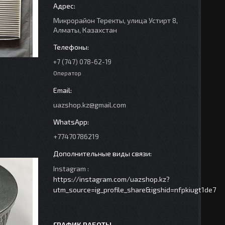
Микрорайон Теректы, улица Устирт 8,
Алматы, Казахстан
+7 (747) 078-62-19
Оператор
uazshop.kz@gmail.com
+77470786219
Instagram
https://instagram.com/uazshop.kz?
utm_source=ig_profile_share&igshid=nfpkiugt1de7
ГРАФИК РАБОТЫ