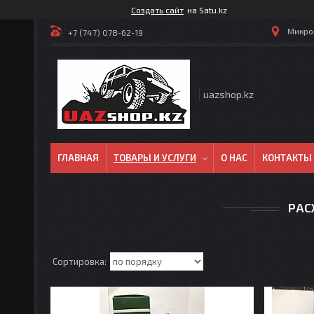
Создать сайт
на Satu.kz
Микрор
+7 (747) 078-62-19
uazshop.kz
ГЛАВНАЯ
ТОВАРЫ И УСЛУГИ
О НАС
КОНТАКТЫ
РАС