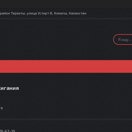
айон Теректы, улица Устирт 8, Алматы, Казахстан
жигания
те
78-62-19