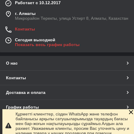
Работает с 10.12.2017
г. Алматы
Микрорайон Теректы, улица Устирт 8, Алматы, Казахстан
Контакты
Сегодня выходной
Показать весь график работы
О нас
Контакты
Доставка и оплата
График работы
Құрметті клиенттер, сізден WhatsApp және телефон
байланысы арқылы сатушыларымызда тауардың бағасы
Полная версия сайта
мен бар-жоғын нақтылауыңызды сұраймыз.Алдын ала
рахмет. Уважаемые клиенты, просим Вас уточнять цену и
наличие товара у наших продавцов при помощи