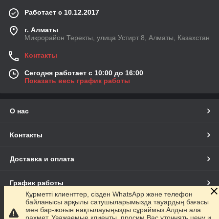
Работает с 10.12.2017
г. Алматы
Микрорайон Теректы, улица Устирт 8, Алматы, Казахстан
Контакты
Сегодня работает с 10:00 до 16:00
Показать весь график работы
О нас
Контакты
Доставка и оплата
График работы
Құрметті клиенттер, сізден WhatsApp және телефон
байланысы арқылы сатушыларымызда тауардың бағасы
Полная версия сайта
мен бар-жоғын нақтылауыңызды сұраймыз.Алдын ала
рахмет. Уважаемые клиенты, просим Вас уточнять цену и