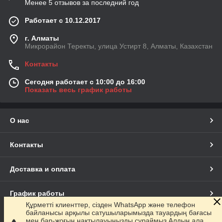
Менее 5 отзывов за последний год
Работает с 10.12.2017
г. Алматы
Микрорайон Теректы, улица Устирт 8, Алматы, Казахстан
Контакты
Сегодня работает с 10:00 до 16:00
Показать весь график работы
О нас
Контакты
Доставка и оплата
График работы
Құрметті клиенттер, сізден WhatsApp және телефон
байланысы арқылы сатушыларымызда тауардың бағасы
Полная версия сайта
мен бар-жоғын нақтылауыңызды сұраймыз.Алдын ала