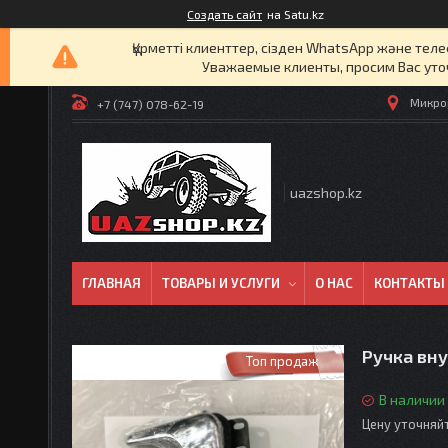
Создать сайт
на Satu.kz
Құрметті клиенттер, сізден WhatsApp және т
Уважаемые клиенты, просим Вас уто
Микрор
+7 (747) 078-62-19
uazshop.kz
ГЛАВНАЯ
ТОВАРЫ И УСЛУГИ
О НАС
КОНТАКТЫ
Ручка вн
Топ продаж
В наличии
Цену уточняй