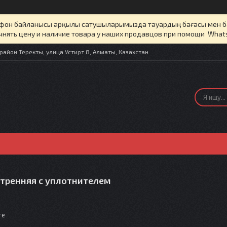
елефон байланысы арқылы сатушыларымызда тауардың бағасы мен 
чнять цену и наличие товара у наших продавцов при помощи What
айон Теректы, улица Устирт 8, Алматы, Казахстан
утренняя с уплотнителем
те