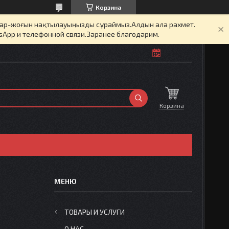
Корзина
бар-жоғын нақтылауыңызды сұраймыз.Алдын ала рахмет.
sApp и телефонной связи.Заранее благодарим.
Корзина
ТОВАРЫ И УСЛУГИ
О НАС