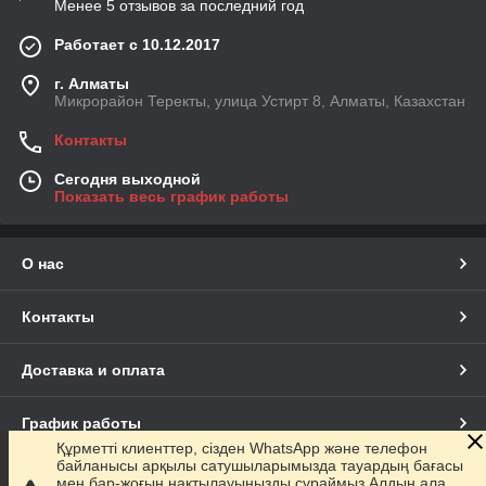
Менее 5 отзывов за последний год
Работает с 10.12.2017
г. Алматы
Микрорайон Теректы, улица Устирт 8, Алматы, Казахстан
Контакты
Сегодня выходной
Показать весь график работы
О нас
Контакты
Доставка и оплата
График работы
Құрметті клиенттер, сізден WhatsApp және телефон
байланысы арқылы сатушыларымызда тауардың бағасы
Полная версия сайта
мен бар-жоғын нақтылауыңызды сұраймыз.Алдын ала