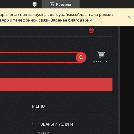
Корзина
бар-жоғын нақтылауыңызды сұраймыз.Алдын ала рахмет.
sApp и телефонной связи.Заранее благодарим.
Корзина
ТОВАРЫ И УСЛУГИ
О НАС