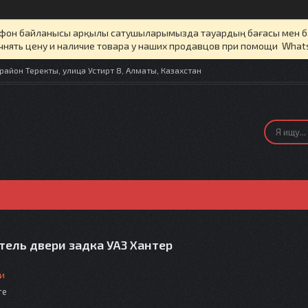
елефон байланысы арқылы сатушыларымызда тауардың бағасы мен 
чнять цену и наличие товара у наших продавцов при помощи What
айон Теректы, улица Устирт 8, Алматы, Казахстан
тель двери задка УАЗ Хантер
и
те