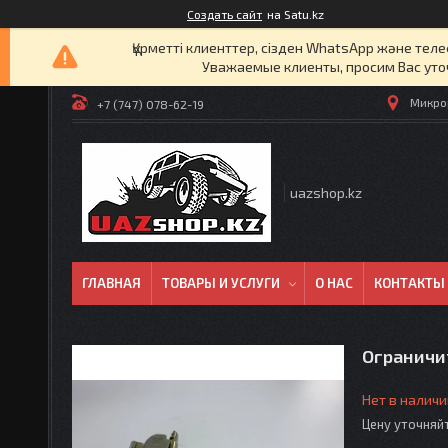
Создать сайт
на Satu.kz
Құрметті клиенттер, сізден WhatsApp және т
Уважаемые клиенты, просим Вас уто
Микрор
+7 (747) 078-62-19
uazshop.kz
ГЛАВНАЯ
ТОВАРЫ И УСЛУГИ
О НАС
КОНТАКТЫ
Ограничи
Нет в наличи
Цену уточняй