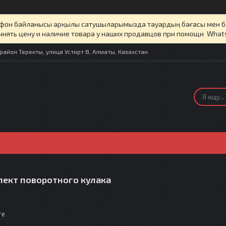
елефон байланысы арқылы сатушыларымызда тауардың бағасы мен 
чнять цену и наличие товара у наших продавцов при помощи What
айон Теректы, улица Устирт 8, Алматы, Казахстан
ект поворотного кулака
те