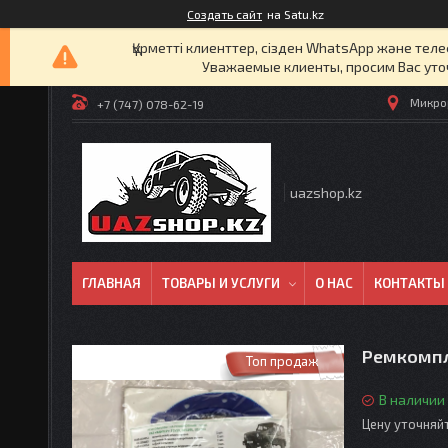
Создать сайт
на Satu.kz
Құрметті клиенттер, сізден WhatsApp және т
Уважаемые клиенты, просим Вас уто
Микрор
+7 (747) 078-62-19
uazshop.kz
ГЛАВНАЯ
ТОВАРЫ И УСЛУГИ
О НАС
КОНТАКТЫ
Ремкомпл
Топ продаж
В наличии
Цену уточняй