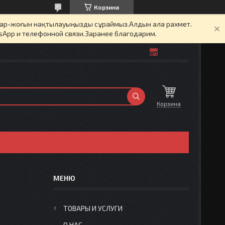
Корзина
бар-жоғын нақтылауыңызды сұраймыз.Алдын ала рахмет.
sApp и телефонной связи.Заранее благодарим.
Корзина
ТОВАРЫ И УСЛУГИ
О НАС