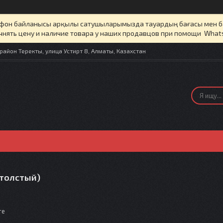
елефон байланысы арқылы сатушыларымызда тауардың бағасы мен 
чнять цену и наличие товара у наших продавцов при помощи What
айон Теректы, улица Устирт 8, Алматы, Казахстан
(толстый)
те