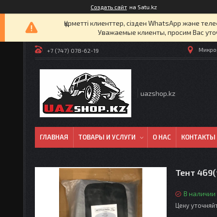
Создать сайт
на Satu.kz
Құрметті клиенттер, сізден WhatsApp және т
Уважаемые клиенты, просим Вас уто
Микрор
+7 (747) 078-62-19
uazshop.kz
ГЛАВНАЯ
ТОВАРЫ И УСЛУГИ
О НАС
КОНТАКТЫ
Тент 469
В наличии
Цену уточняй