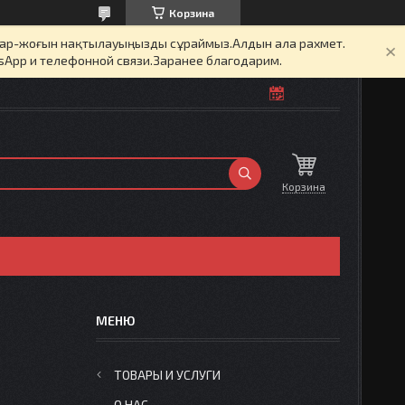
Корзина
бар-жоғын нақтылауыңызды сұраймыз.Алдын ала рахмет.
sApp и телефонной связи.Заранее благодарим.
Корзина
ТОВАРЫ И УСЛУГИ
О НАС