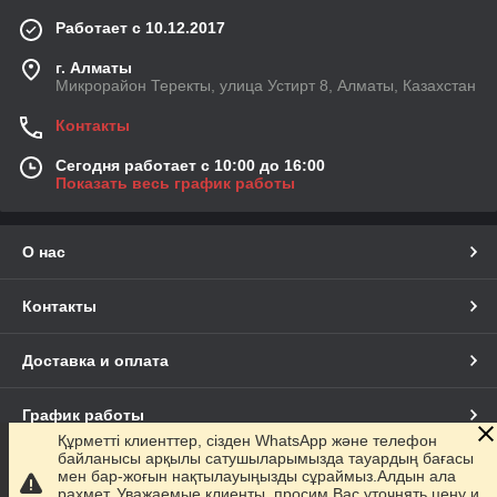
Работает с 10.12.2017
г. Алматы
Микрорайон Теректы, улица Устирт 8, Алматы, Казахстан
Контакты
Сегодня работает с 10:00 до 16:00
Показать весь график работы
О нас
Контакты
Доставка и оплата
График работы
Құрметті клиенттер, сізден WhatsApp және телефон
байланысы арқылы сатушыларымызда тауардың бағасы
Полная версия сайта
мен бар-жоғын нақтылауыңызды сұраймыз.Алдын ала
рахмет. Уважаемые клиенты, просим Вас уточнять цену и