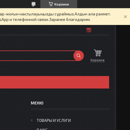
Корзина
бар-жоғын нақтылауыңызды сұраймыз.Алдын ала рахмет.
sApp и телефонной связи.Заранее благодарим.
Корзина
ТОВАРЫ И УСЛУГИ
О НАС