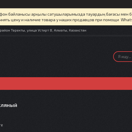
елефон байланысы арқылы сатушыларымызда тауардың бағасы мен 
чнять цену и наличие товара у наших продавцов при помощи What
айон Теректы, улица Устирт 8, Алматы, Казахстан
сляный
те