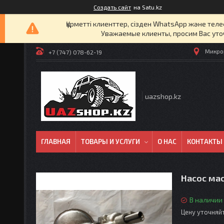
Создать сайт
на Satu.kz
Құрметті клиенттер, сізден WhatsApp және т
Уважаемые клиенты, просим Вас уто
Микрор
+7 (747) 078-62-19
uazshop.kz
ГЛАВНАЯ
ТОВАРЫ И УСЛУГИ
О НАС
КОНТАКТЫ
Насос ма
В наличии
Цену уточняй