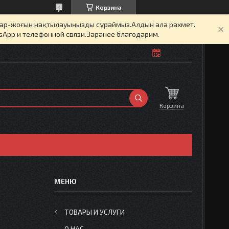
Корзина
бар-жоғын нақтылауыңызды сұраймыз.Алдын ала рахмет.
sApp и телефонной связи.Заранее благодарим.
Корзина
ТОВАРЫ И УСЛУГИ
О НАС