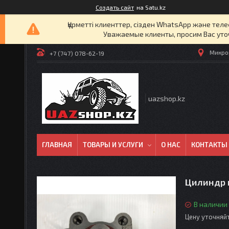
Создать сайт
на Satu.kz
Құрметті клиенттер, сізден WhatsApp және т
Уважаемые клиенты, просим Вас уто
Микрор
+7 (747) 078-62-19
uazshop.kz
ГЛАВНАЯ
ТОВАРЫ И УСЛУГИ
О НАС
КОНТАКТЫ
Цилиндр 
В наличии
Цену уточняй