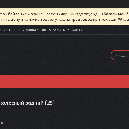
елефон байланысы арқылы сатушыларымызда тауардың бағасы мен 
чнять цену и наличие товара у наших продавцов при помощи What
айон Теректы, улица Устирт 8, Алматы, Казахстан
колесный задний (25)
те