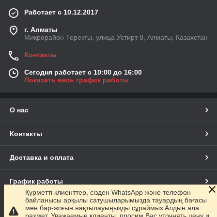
Работает с 10.12.2017
г. Алматы
Микрорайон Теректы, улица Устирт 8, Алматы, Казахстан
Контакты
Сегодня работает с 10:00 до 16:00
Показать весь график работы
О нас
Контакты
Доставка и оплата
График работы
Құрметті клиенттер, сізден WhatsApp және телефон
байланысы арқылы сатушыларымызда тауардың бағасы
Полная версия сайта
мен бар-жоғын нақтылауыңызды сұраймыз.Алдын ала
рахмет. Уважаемые клиенты, просим Вас уточнять цену и