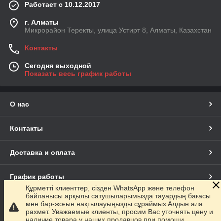
Работает с 10.12.2017
г. Алматы
Микрорайон Теректы, улица Устирт 8, Алматы, Казахстан
Контакты
Сегодня выходной
Показать весь график работы
О нас
Контакты
Доставка и оплата
График работы
Құрметті клиенттер, сізден WhatsApp және телефон
байланысы арқылы сатушыларымызда тауардың бағасы
Полная версия сайта
мен бар-жоғын нақтылауыңызды сұраймыз.Алдын ала
рахмет. Уважаемые клиенты, просим Вас уточнять цену и
наличие товара у наших продавцов при помощи