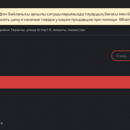
елефон байланысы арқылы сатушыларымызда тауардың бағасы мен 
чнять цену и наличие товара у наших продавцов при помощи What
айон Теректы, улица Устирт 8, Алматы, Казахстан
те