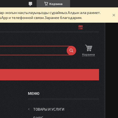
Корзина
бар-жоғын нақтылауыңызды сұраймыз.Алдын ала рахмет.
sApp и телефонной связи.Заранее благодарим.
Корзина
ТОВАРЫ И УСЛУГИ
О НАС