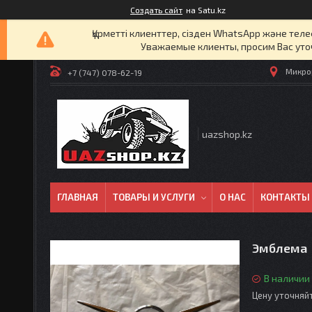
Создать сайт
на Satu.kz
Құрметті клиенттер, сізден WhatsApp және т
Уважаемые клиенты, просим Вас уто
Микрор
+7 (747) 078-62-19
uazshop.kz
ГЛАВНАЯ
ТОВАРЫ И УСЛУГИ
О НАС
КОНТАКТЫ
Эмблема
В наличии
Цену уточняй