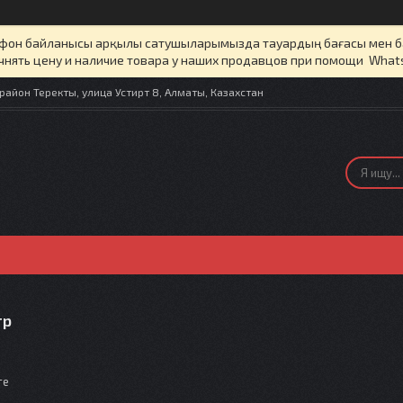
елефон байланысы арқылы сатушыларымызда тауардың бағасы мен 
чнять цену и наличие товара у наших продавцов при помощи What
айон Теректы, улица Устирт 8, Алматы, Казахстан
тр
те