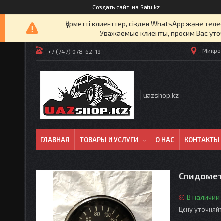
Создать сайт
на Satu.kz
Құрметті клиенттер, сізден WhatsApp және т
Уважаемые клиенты, просим Вас уто
Микрор
+7 (747) 078-62-19
uazshop.kz
ГЛАВНАЯ
ТОВАРЫ И УСЛУГИ
О НАС
КОНТАКТЫ
Спидоме
В наличии
Цену уточняй