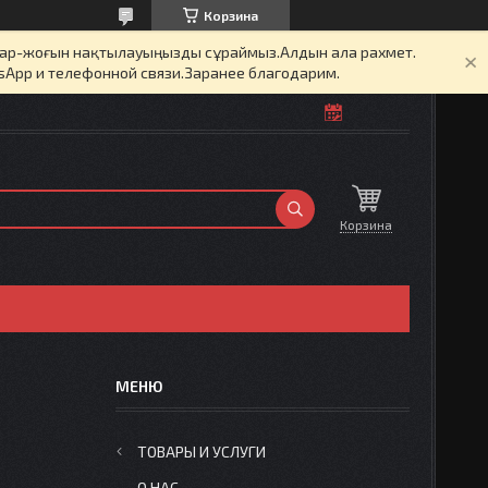
Корзина
бар-жоғын нақтылауыңызды сұраймыз.Алдын ала рахмет.
sApp и телефонной связи.Заранее благодарим.
Корзина
ТОВАРЫ И УСЛУГИ
О НАС