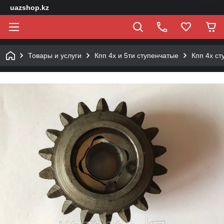
uazshop.kz
Товары и услуги
Кпп 4х и 5ти ступенчатые
Кпп 4х ст