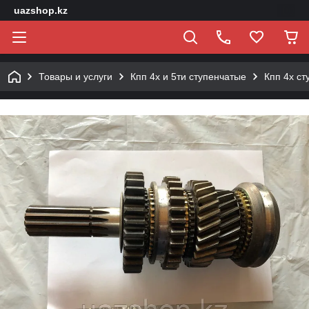
uazshop.kz
Товары и услуги
Кпп 4х и 5ти ступенчатые
Кпп 4х ст