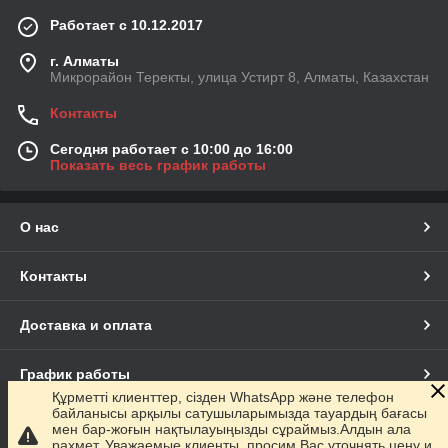
Работает с 10.12.2017
г. Алматы
Микрорайон Теректы, улица Устирт 8, Алматы, Казахстан
Контакты
Сегодня работает с 10:00 до 16:00
Показать весь график работы
О нас
Контакты
Доставка и оплата
График работы
Құрметті клиенттер, сізден WhatsApp және телефон
байланысы арқылы сатушыларымызда тауардың бағасы
Полная версия сайта
мен бар-жоғын нақтылауыңызды сұраймыз.Алдын ала
рахмет. Уважаемые клиенты, просим Вас уточнять цену и