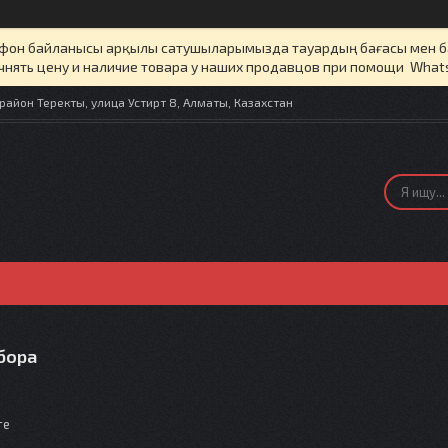
елефон байланысы арқылы сатушыларымызда тауардың бағасы мен 
чнять цену и наличие товара у наших продавцов при помощи What
айон Теректы, улица Устирт 8, Алматы, Казахстан
бора
те