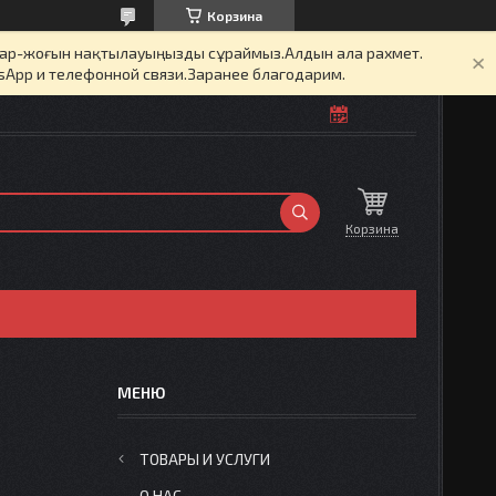
Корзина
бар-жоғын нақтылауыңызды сұраймыз.Алдын ала рахмет.
sApp и телефонной связи.Заранее благодарим.
Корзина
ТОВАРЫ И УСЛУГИ
О НАС