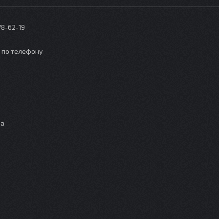
78-62-19
о по телефону
ца