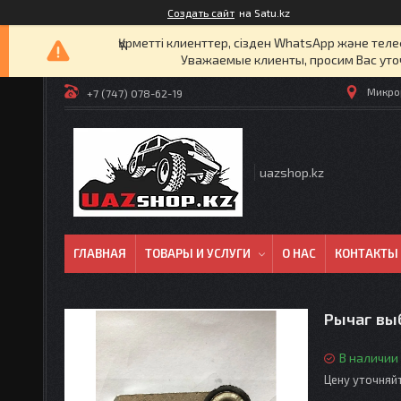
Создать сайт
на Satu.kz
Құрметті клиенттер, сізден WhatsApp және т
Уважаемые клиенты, просим Вас уто
Микрор
+7 (747) 078-62-19
uazshop.kz
ГЛАВНАЯ
ТОВАРЫ И УСЛУГИ
О НАС
КОНТАКТЫ
Рычаг вы
В наличии
Цену уточняй