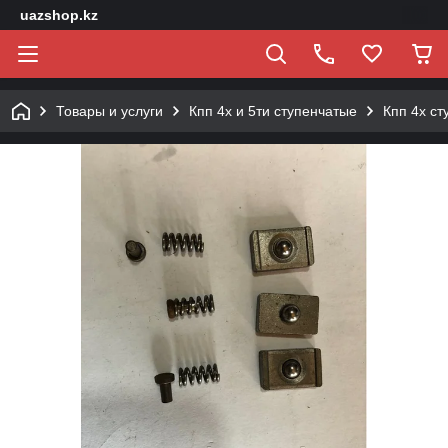
uazshop.kz
Товары и услуги
Кпп 4х и 5ти ступенчатые
Кпп 4х ст