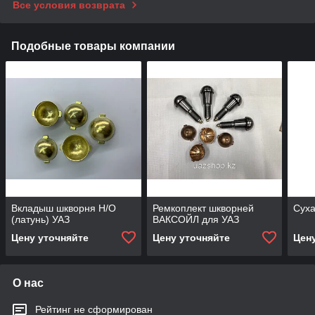
Все условия возврата
Подобные товары компании
Вкладыш шкворня Н/О
Ремкоплект шкворней
Суха
(латунь) УАЗ
ВАКСОЙЛ для УАЗ
Цену уточняйте
Цену уточняйте
Цен
О нас
Рейтинг не сформирован