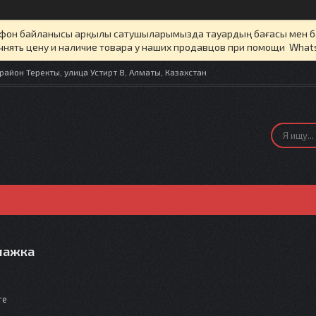
елефон байланысы арқылы сатушыларымызда тауардың бағасы мен 
чнять цену и наличие товара у наших продавцов при помощи What
айон Теректы, улица Устирт 8, Алматы, Казахстан
лажка
те