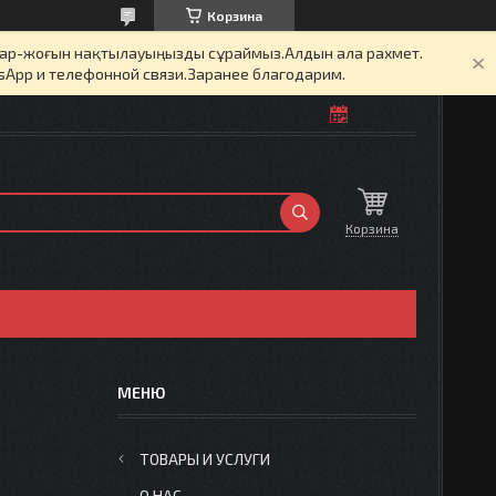
Корзина
бар-жоғын нақтылауыңызды сұраймыз.Алдын ала рахмет.
sApp и телефонной связи.Заранее благодарим.
Корзина
ТОВАРЫ И УСЛУГИ
О НАС