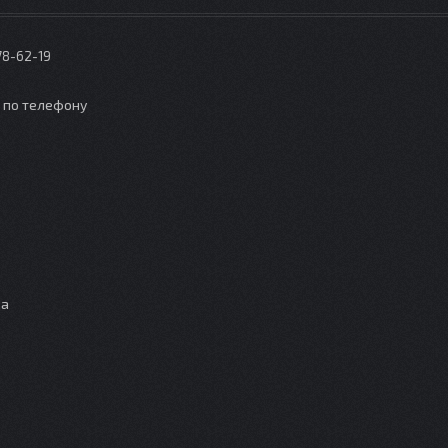
78-62-19
о по телефону
ца