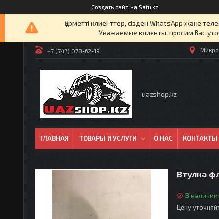
Создать сайт
на Satu.kz
Құрметті клиенттер, сізден WhatsApp және т
Уважаемые клиенты, просим Вас уто
Микрор
+7 (747) 078-62-19
uazshop.kz
ГЛАВНАЯ
ТОВАРЫ И УСЛУГИ
О НАС
КОНТАКТЫ
Втулка ф
В наличии
Цену уточняй