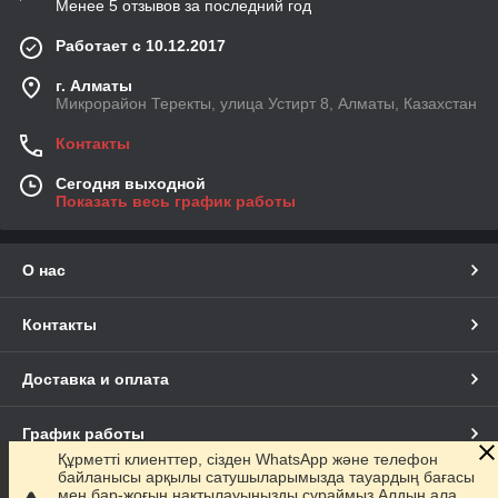
Менее 5 отзывов за последний год
Работает с 10.12.2017
г. Алматы
Микрорайон Теректы, улица Устирт 8, Алматы, Казахстан
Контакты
Сегодня выходной
Показать весь график работы
О нас
Контакты
Доставка и оплата
График работы
Құрметті клиенттер, сізден WhatsApp және телефон
байланысы арқылы сатушыларымызда тауардың бағасы
Полная версия сайта
мен бар-жоғын нақтылауыңызды сұраймыз.Алдын ала