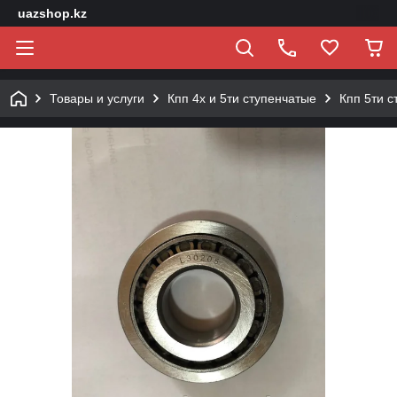
uazshop.kz
Товары и услуги
Кпп 4х и 5ти ступенчатые
Кпп 5ти с