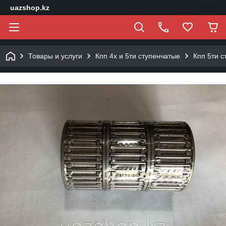
uazshop.kz
Товары и услуги
Кпп 4х и 5ти ступенчатые
Кпп 5ти с