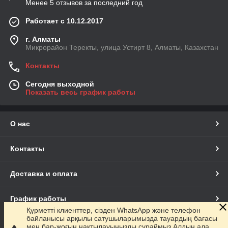
Менее 5 отзывов за последний год
Работает с 10.12.2017
г. Алматы
Микрорайон Теректы, улица Устирт 8, Алматы, Казахстан
Контакты
Сегодня выходной
Показать весь график работы
О нас
Контакты
Доставка и оплата
График работы
Құрметті клиенттер, сізден WhatsApp және телефон
байланысы арқылы сатушыларымызда тауардың бағасы
Полная версия сайта
мен бар-жоғын нақтылауыңызды сұраймыз.Алдын ала