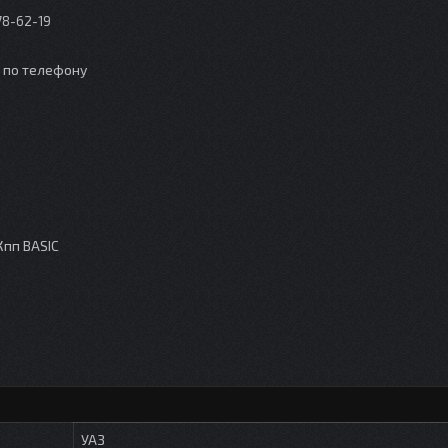
78-62-19
о по телефону
Кпп BASIC
УАЗ