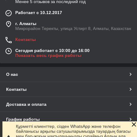
Менее 5 отзывов за последний год
Работает с 10.12.2017
г. Алматы
Микрорайон Теректы, улица Устирт 8, Алматы, Казахстан
Контакты
Сегодня работает с 10:00 до 16:00
Показать весь график работы
О нас
Контакты
Доставка и оплата
График работы
Құрметті клиенттер, сізден WhatsApp және телефон
байланысы арқылы сатушыларымызда тауардың бағасы
Полная версия сайта
мен бар-жоғын нақтылауыңызды сұраймыз.Алдын ала