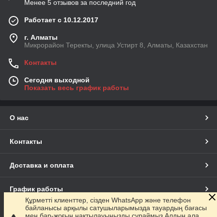
Менее 5 отзывов за последний год
Работает с 10.12.2017
г. Алматы
Микрорайон Теректы, улица Устирт 8, Алматы, Казахстан
Контакты
Сегодня выходной
Показать весь график работы
О нас
Контакты
Доставка и оплата
График работы
Құрметті клиенттер, сізден WhatsApp және телефон
байланысы арқылы сатушыларымызда тауардың бағасы
Полная версия сайта
мен бар-жоғын нақтылауыңызды сұраймыз.Алдын ала