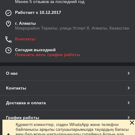
Менее 5 отзывов за последний год
Работает с 10.12.2017
г. Алматы
Микрорайон Теректы, улица Устирт 8, Алматы, Казахстан
Контакты
Сегодня выходной
Показать весь график работы
О нас
Контакты
Доставка и оплата
График работы
Құрметті клиенттер, сізден WhatsApp және телефон
байланысы арқылы сатушыларымызда тауардың бағасы
Полная версия сайта
мен бар-жоғын нақтылауыңызды сұраймыз.Алдын ала