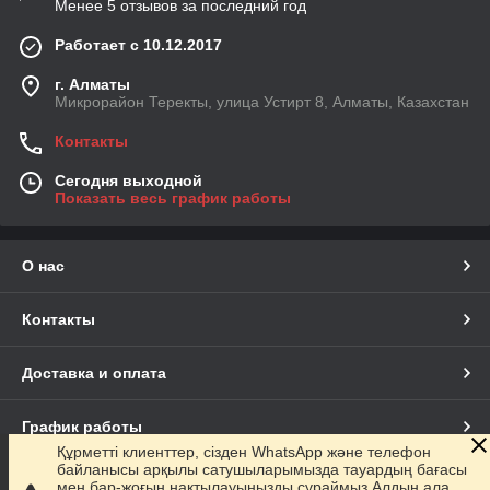
Менее 5 отзывов за последний год
Работает с 10.12.2017
г. Алматы
Микрорайон Теректы, улица Устирт 8, Алматы, Казахстан
Контакты
Сегодня выходной
Показать весь график работы
О нас
Контакты
Доставка и оплата
График работы
Құрметті клиенттер, сізден WhatsApp және телефон
байланысы арқылы сатушыларымызда тауардың бағасы
Полная версия сайта
мен бар-жоғын нақтылауыңызды сұраймыз.Алдын ала