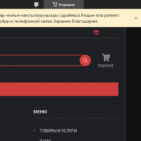
Корзина
бар-жоғын нақтылауыңызды сұраймыз.Алдын ала рахмет.
sApp и телефонной связи.Заранее благодарим.
Корзина
ТОВАРЫ И УСЛУГИ
О НАС