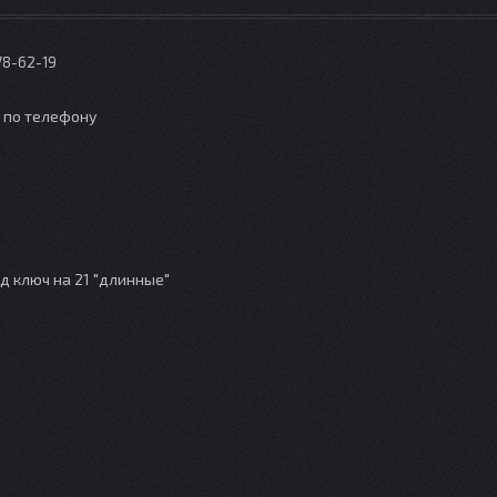
78-62-19
о по телефону
д ключ на 21 "длинные"