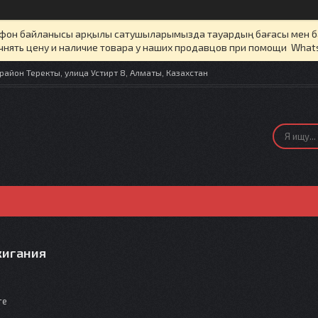
елефон байланысы арқылы сатушыларымызда тауардың бағасы мен 
чнять цену и наличие товара у наших продавцов при помощи What
айон Теректы, улица Устирт 8, Алматы, Казахстан
жигания
те