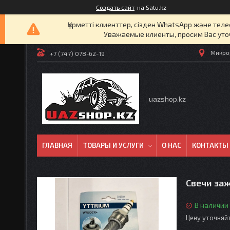
Создать сайт
на Satu.kz
Құрметті клиенттер, сізден WhatsApp және т
Уважаемые клиенты, просим Вас уто
Микрор
+7 (747) 078-62-19
uazshop.kz
ГЛАВНАЯ
ТОВАРЫ И УСЛУГИ
О НАС
КОНТАКТЫ
Свечи за
В наличии
Цену уточняй