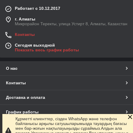
Работает с 10.12.2017
г. Алматы
Микрорайон Теректы, улица Устирт 8, Алматы, Казахстан
Контакты
Сегодня выходной
Показать весь график работы
О нас
Контакты
Доставка и оплата
График работы
Құрметті клиенттер, сізден WhatsApp және телефон
байланысы арқылы сатушыларымызда тауардың бағасы
Полная версия сайта
мен бар-жоғын нақтылауыңызды сұраймыз.Алдын ала