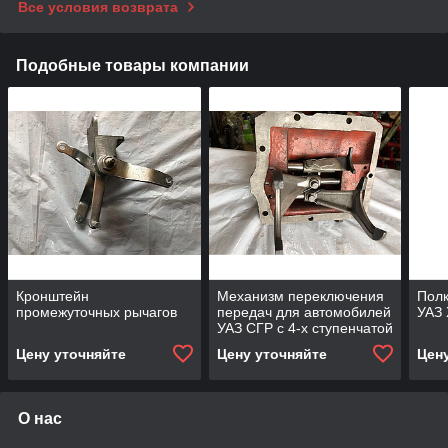
Все условия возврата
Подобные товары компании
Кронштейн
Механизм переключения
Полк
промежуточных рычагов
передач для автомобилей
УАЗ 
УАЗ СГР с 4-х ступенчатой
КПП с/о
Цену уточняйте
Цену уточняйте
Цен
О нас