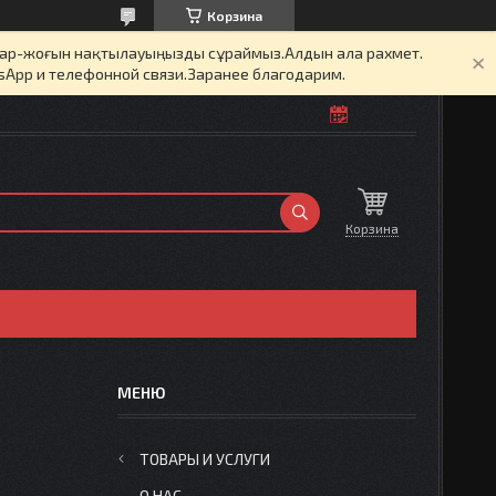
Корзина
бар-жоғын нақтылауыңызды сұраймыз.Алдын ала рахмет.
sApp и телефонной связи.Заранее благодарим.
Корзина
ТОВАРЫ И УСЛУГИ
О НАС