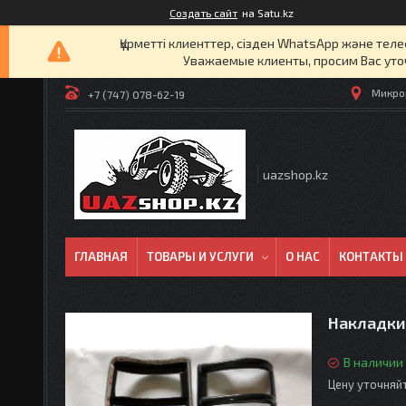
Создать сайт
на Satu.kz
Құрметті клиенттер, сізден WhatsApp және т
Уважаемые клиенты, просим Вас уто
Микрор
+7 (747) 078-62-19
uazshop.kz
ГЛАВНАЯ
ТОВАРЫ И УСЛУГИ
О НАС
КОНТАКТЫ
Накладки
В наличии
Цену уточняй