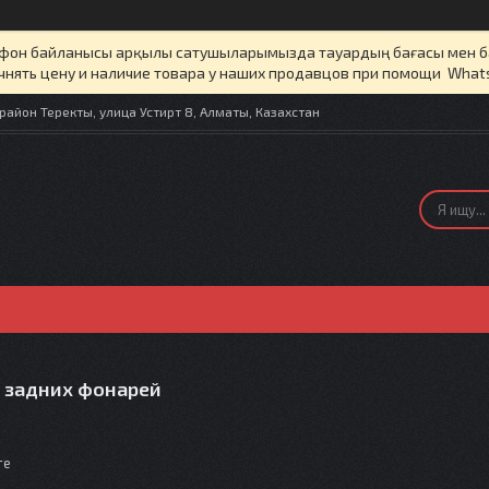
елефон байланысы арқылы сатушыларымызда тауардың бағасы мен 
чнять цену и наличие товара у наших продавцов при помощи What
айон Теректы, улица Устирт 8, Алматы, Казахстан
 задних фонарей
те