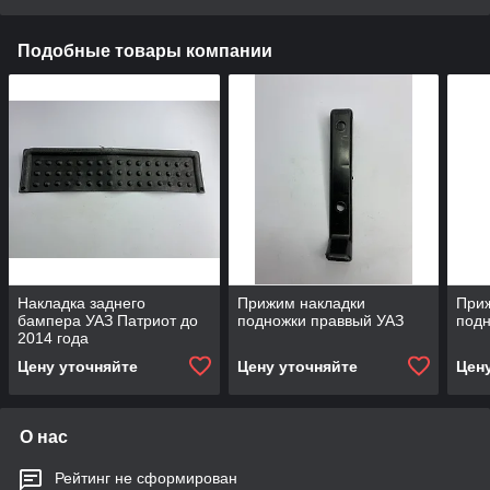
Подобные товары компании
Накладка заднего
Прижим накладки
При
бампера УАЗ Патриот до
подножки праввый УАЗ
подн
2014 года
Цену уточняйте
Цену уточняйте
Цен
О нас
Рейтинг не сформирован