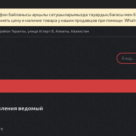
елефон байланысы арқылы сатушыларымызда тауардың бағасы мен 
чнять цену и наличие товара у наших продавцов при помощи What
айон Теректы, улица Устирт 8, Алматы, Казахстан
пления ведомый
те