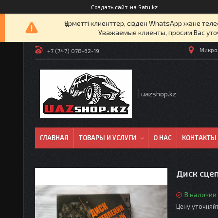
Создать сайт
на Satu.kz
Құрметті клиенттер, сізден WhatsApp және т
Уважаемые клиенты, просим Вас уто
Микрор
+7 (747) 078-62-19
uazshop.kz
ГЛАВНАЯ
ТОВАРЫ И УСЛУГИ
О НАС
КОНТАКТЫ
Диск сце
В наличии
Цену уточняй