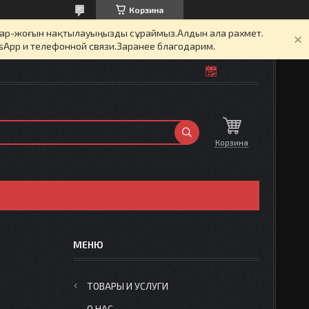
Корзина
бар-жоғын нақтылауыңызды сұраймыз.Алдын ала рахмет.
sApp и телефонной связи.Заранее благодарим.
Корзина
ТОВАРЫ И УСЛУГИ
О НАС