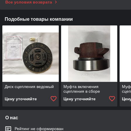
Все условия возврата
Подобные товары компании
Диск сцепления ведомый
Муфта включения
Муф
сцепления в сборе
сцеп
Цену уточняйте
Цену уточняйте
Цен
О нас
Рейтинг не сформирован