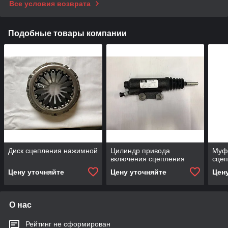
Все условия возврата
Подобные товары компании
Диск сцепления нажимной
Цилиндр привода
Муф
включения сцепления
сцеп
Цену уточняйте
Цену уточняйте
Цен
О нас
Рейтинг не сформирован