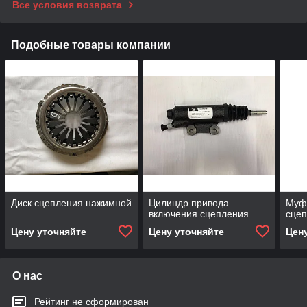
Все условия возврата
Подобные товары компании
Диск сцепления нажимной
Цилиндр привода
Муф
включения сцепления
сцеп
Цену уточняйте
Цену уточняйте
Цен
О нас
Рейтинг не сформирован