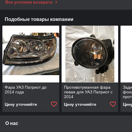
Все условия возврата
Подобные товары компании
Фара УАЗ Патриот до
Противотуманная фара
Задн
2014 года
левая для УАЗ Патриот с
фона
2014
прот
герм
Цену уточняйте
Цену уточняйте
Цен
О нас