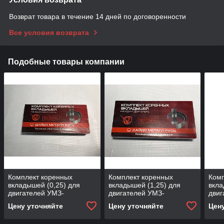
Возврат товара в течение 14 дней по договоренности
Все условия возврата
Подобные товары компании
Комплект коренных
Комплект коренных
Ком
вкладышей (0,25) для
вкладышей (1,25) для
вкла
двигателей УМЗ-
двигателей УМЗ-
дви
414/417/421/ ЗМЗ-402/
414/417/421/ ЗМЗ-402/
Цену уточняйте
Цену уточняйте
Цен
ГАЗ-24
ГАЗ-24