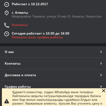
Работает с 10.12.2017
г. Алматы
Микрорайон Теректы, улица Устирт 8, Алматы, Казахстан
Контакты
Сегодня работает с 10:00 до 16:00
Показать весь график работы
О нас
Контакты
Доставка и оплата
График работы
Құрметті клиенттер, сізден WhatsApp және телефон
байланысы арқылы сатушыларымызда тауардың бағасы
Полная версия сайта
мен бар-жоғын нақтылауыңызды сұраймыз.Алдын ала
рахмет. Уважаемые клиенты, просим Вас уточнять цену и