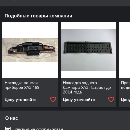
Подобные товары компании
Накладка панели
Накладка заднего
При
приборов УАЗ 469
бампера УАЗ Патриот до
подн
2014 года
Цену уточняйте
Цену уточняйте
Цен
О нас
Рейтинг не сформирован