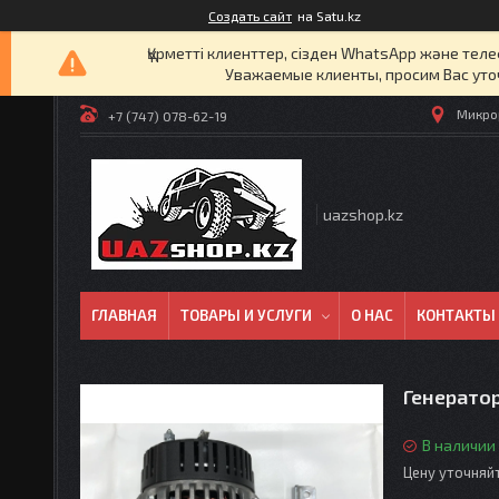
Создать сайт
на Satu.kz
Құрметті клиенттер, сізден WhatsApp және т
Уважаемые клиенты, просим Вас уто
Микрор
+7 (747) 078-62-19
uazshop.kz
ГЛАВНАЯ
ТОВАРЫ И УСЛУГИ
О НАС
КОНТАКТЫ
Генератор
В наличии
Цену уточняй