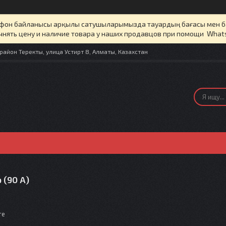
елефон байланысы арқылы сатушыларымызда тауардың бағасы мен 
чнять цену и наличие товара у наших продавцов при помощи What
айон Теректы, улица Устирт 8, Алматы, Казахстан
 (90 А)
те