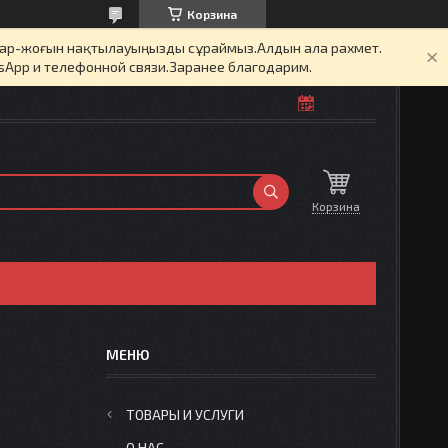
Корзина
бар-жоғын нақтылауыңызды сұраймыз.Алдын ала рахмет.
sApp и телефонной связи.Заранее благодарим.
Корзина
ТОВАРЫ И УСЛУГИ
О НАС