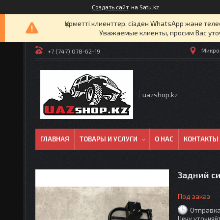
Создать сайт
на Satu.kz
Құрметті клиенттер, сізден WhatsApp және т
Уважаемые клиенты, просим Вас уто
Микрор
+7 (747) 078-62-19
uazshop.kz
ГЛАВНАЯ
ТОВАРЫ И УСЛУГИ
О НАС
КОНТАКТЫ
Задний с
Под заказ
Отправка
Цену уточняй