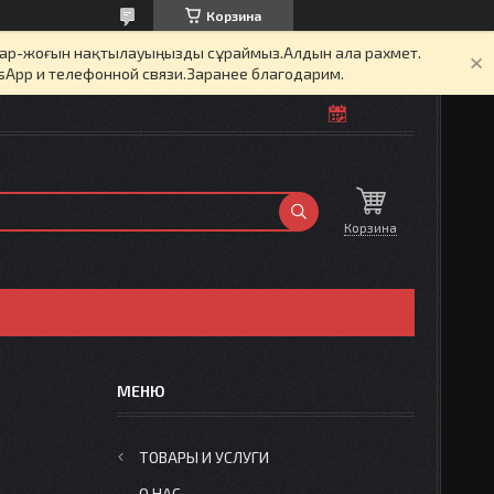
Корзина
бар-жоғын нақтылауыңызды сұраймыз.Алдын ала рахмет.
sApp и телефонной связи.Заранее благодарим.
Корзина
ТОВАРЫ И УСЛУГИ
О НАС