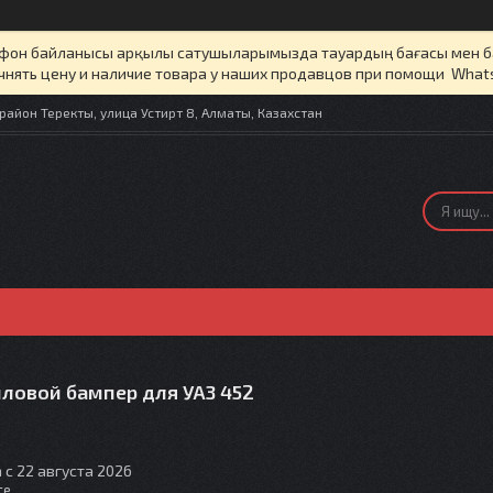
елефон байланысы арқылы сатушыларымызда тауардың бағасы мен 
чнять цену и наличие товара у наших продавцов при помощи What
айон Теректы, улица Устирт 8, Алматы, Казахстан
иловой бампер для УАЗ 452
 с 22 августа 2026
те