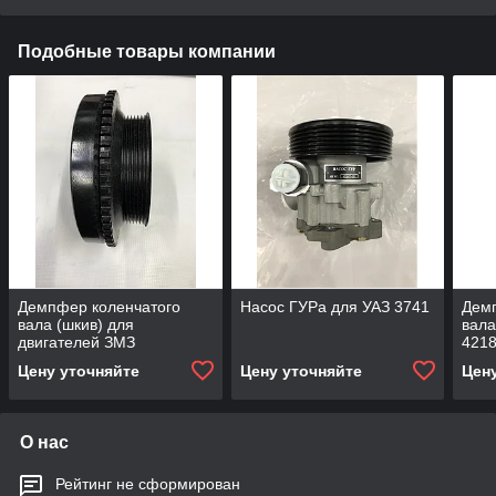
Подобные товары компании
Демпфер коленчатого
Насос ГУРа для УАЗ 3741
Дем
вала (шкив) для
вала
двигателей ЗМЗ
421
405/406/409 на
Цену уточняйте
Цену уточняйте
Цен
автомобиль УАЗ
О нас
Рейтинг не сформирован