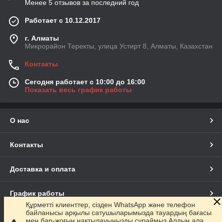
Менее 5 отзывов за последний год
Работает с 10.12.2017
г. Алматы
Микрорайон Теректы, улица Устирт 8, Алматы, Казахстан
Контакты
Сегодня работает с 10:00 до 16:00
Показать весь график работы
О нас
Контакты
Доставка и оплата
График работы
Құрметті клиенттер, сізден WhatsApp және телефон
байланысы арқылы сатушыларымызда тауардың бағасы
Полная версия сайта
мен бар-жоғын нақтылауыңызды сұраймыз.Алдын ала