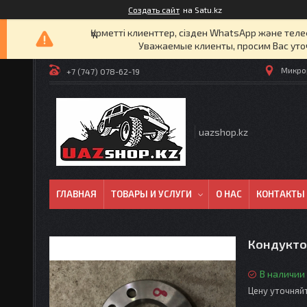
Создать сайт
на Satu.kz
Құрметті клиенттер, сізден WhatsApp және т
Уважаемые клиенты, просим Вас уто
Микрор
+7 (747) 078-62-19
uazshop.kz
ГЛАВНАЯ
ТОВАРЫ И УСЛУГИ
О НАС
КОНТАКТЫ
Кондукто
В наличии
Цену уточняй