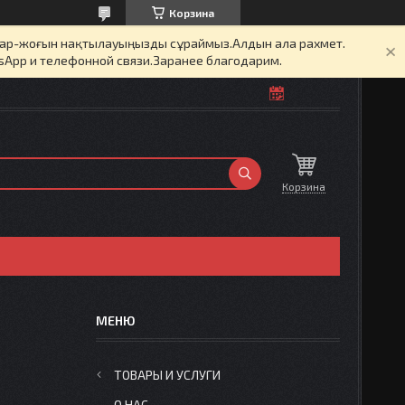
Корзина
бар-жоғын нақтылауыңызды сұраймыз.Алдын ала рахмет.
sApp и телефонной связи.Заранее благодарим.
Корзина
ТОВАРЫ И УСЛУГИ
О НАС