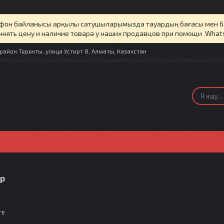
елефон байланысы арқылы сатушыларымызда тауардың бағасы мен 
чнять цену и наличие товара у наших продавцов при помощи What
айон Теректы, улица Устирт 8, Алматы, Казахстан
р
те