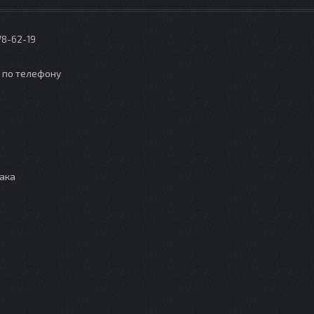
78-62-19
о по телефону
лака