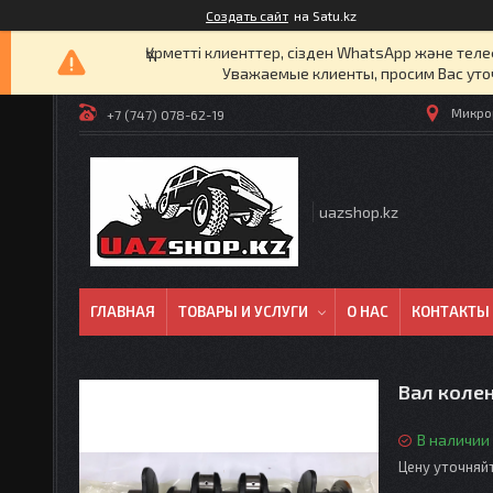
Создать сайт
на Satu.kz
Құрметті клиенттер, сізден WhatsApp және т
Уважаемые клиенты, просим Вас уто
Микрор
+7 (747) 078-62-19
uazshop.kz
ГЛАВНАЯ
ТОВАРЫ И УСЛУГИ
О НАС
КОНТАКТЫ
Вал коле
В наличии
Цену уточняй