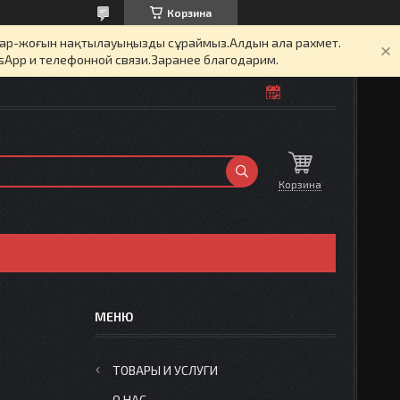
Корзина
бар-жоғын нақтылауыңызды сұраймыз.Алдын ала рахмет.
sApp и телефонной связи.Заранее благодарим.
Корзина
ТОВАРЫ И УСЛУГИ
О НАС