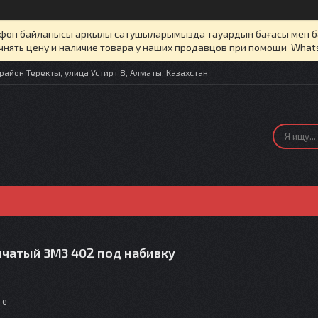
елефон байланысы арқылы сатушыларымызда тауардың бағасы мен 
чнять цену и наличие товара у наших продавцов при помощи What
айон Теректы, улица Устирт 8, Алматы, Казахстан
нчатый ЗМЗ 402 под набивку
те